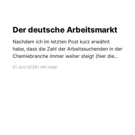
Der deutsche Arbeitsmarkt
Nachdem ich im letzten Post kurz erwähnt
habe, dass die Zahl der Arbeitssuchenden in der
Chemiebranche immer weiter steigt (hier die
Grafik dazu), möchte ich heute einen Blick auf
01 Juni 2026
1 min read
den gesamten Arbeitsmarkt werfen. Laut
Agentur für Arbeit lag die Arbeitslosigkeit im
Mai bei 2,95 Millionen, was einer Quote von