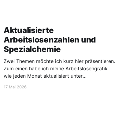
Aktualisierte
Arbeitslosenzahlen und
Spezialchemie
Zwei Themen möchte ich kurz hier präsentieren.
Zum einen habe ich meine Arbeitslosengrafik
wie jeden Monat aktualisiert unter
https://blog.stellen-fuer-
17 Mai 2026
chemiker.de/arbeitslose-chemiker/. Und die
Zahlen steigen wie zu erwarten weiter an. Mehr
Experten und insgesamt mehr Personen sind
arbeitssuchend. Dann möchte ich aber noch
den Blick auf etwas positivere