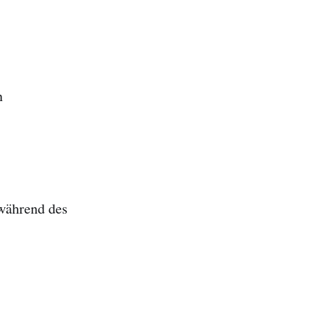
n
während des