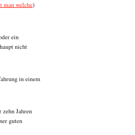
et man welche
)
oder ein
haupt nicht
rfahrung in einem
r zehn Jahren
ner guten