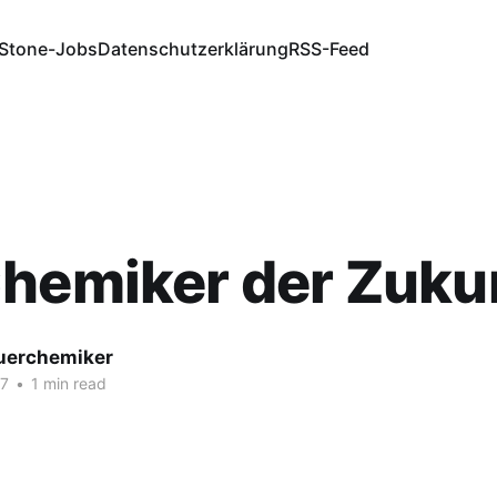
Stone-Jobs
Datenschutzerklärung
RSS-Feed
hemiker der Zuku
fuerchemiker
17
•
1 min read