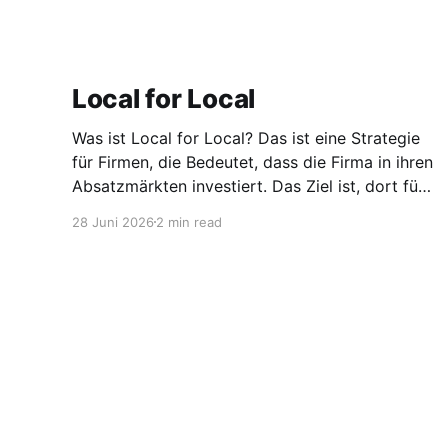
Local for Local
Was ist Local for Local? Das ist eine Strategie
für Firmen, die Bedeutet, dass die Firma in ihren
Absatzmärkten investiert. Das Ziel ist, dort für
den lokalen Markt zu produzieren, aber auch zu
28 Juni 2026
2 min read
entwickeln. Diese Strategie ist von Toyota
bekannt, das gezwungenermaßen früh in den
USA Fertigungswerke aufbauen musste. 1981