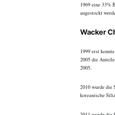
1969 eine 33% B
augestockt werd
Wacker C
1999 erst konnte
2005 die Anteil
2005.
2010 wurde die 
koreanische Sili
2011 wurde die S