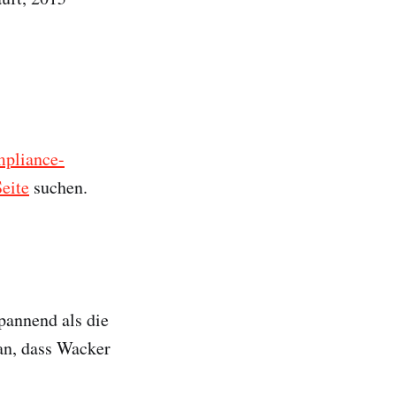
pliance-
eite
suchen.
pannend als die
an, dass Wacker