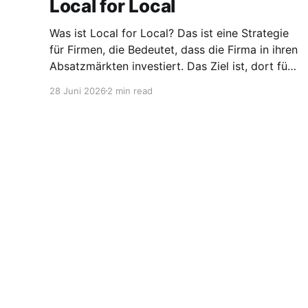
Local for Local
Was ist Local for Local? Das ist eine Strategie
für Firmen, die Bedeutet, dass die Firma in ihren
Absatzmärkten investiert. Das Ziel ist, dort für
den lokalen Markt zu produzieren, aber auch zu
28 Juni 2026
2 min read
entwickeln. Diese Strategie ist von Toyota
bekannt, das gezwungenermaßen früh in den
USA Fertigungswerke aufbauen musste. 1981
Stellen für Chemiker
© 2026