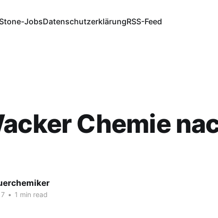
Stone-Jobs
Datenschutzerklärung
RSS-Feed
Wacker Chemie na
fuerchemiker
17
•
1 min read