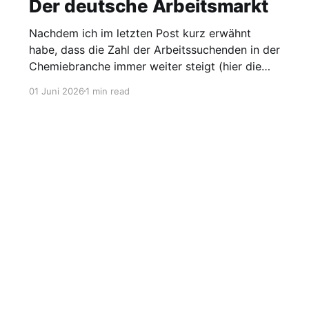
Der deutsche Arbeitsmarkt
Nachdem ich im letzten Post kurz erwähnt
habe, dass die Zahl der Arbeitssuchenden in der
Chemiebranche immer weiter steigt (hier die
Grafik dazu), möchte ich heute einen Blick auf
01 Juni 2026
1 min read
den gesamten Arbeitsmarkt werfen. Laut
Agentur für Arbeit lag die Arbeitslosigkeit im
Mai bei 2,95 Millionen, was einer Quote von
Sign up