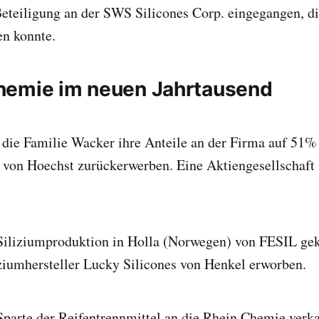
eteiligung an der SWS Silicones Corp. eingegangen, d
en konnte.
hemie im neuen Jahrtausend
 die Familie Wacker ihre Anteile an der Firma auf 51
e von Hoechst zurückerwerben. Eine Aktiengesellschaft
Siliziumproduktion in Holla (Norwegen) von FESIL gek
ziumhersteller Lucky Silicones von Henkel erworben.
parte der Reifentrennmittel an die Rhein Chemie verka