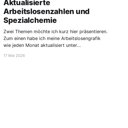
Aktualisierte
Arbeitslosenzahlen und
Spezialchemie
Zwei Themen möchte ich kurz hier präsentieren.
Zum einen habe ich meine Arbeitslosengrafik
wie jeden Monat aktualisiert unter
https://blog.stellen-fuer-
17 Mai 2026
chemiker.de/arbeitslose-chemiker/. Und die
Zahlen steigen wie zu erwarten weiter an. Mehr
Experten und insgesamt mehr Personen sind
arbeitssuchend. Dann möchte ich aber noch
den Blick auf etwas positivere
Powered by Ghost