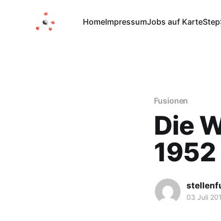
Home
Impressum
Jobs auf Karte
Step
Fusionen
Die 
1952
stellen
03 Juli 20