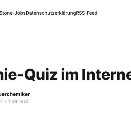
Stone-Jobs
Datenschutzerklärung
RSS-Feed
e-Quiz im Intern
fuerchemiker
17
•
1 min read