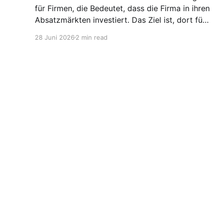
für Firmen, die Bedeutet, dass die Firma in ihren
Absatzmärkten investiert. Das Ziel ist, dort für
den lokalen Markt zu produzieren, aber auch zu
28 Juni 2026
2 min read
entwickeln. Diese Strategie ist von Toyota
bekannt, das gezwungenermaßen früh in den
USA Fertigungswerke aufbauen musste. 1981
Stellen für Chemiker
© 2026