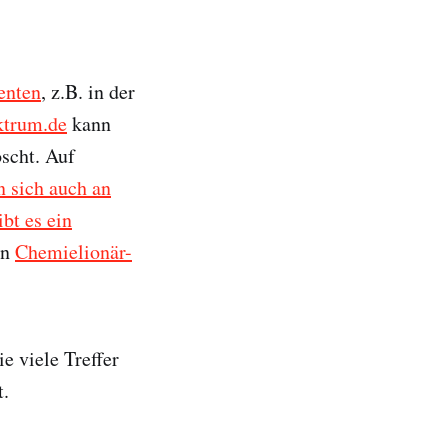
enten
, z.B. in der
ktrum.de
kann
scht. Auf
 sich auch an
bt es ein
in
Chemielionär-
e viele Treffer
.