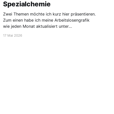
Spezialchemie
Zwei Themen möchte ich kurz hier präsentieren.
Zum einen habe ich meine Arbeitslosengrafik
wie jeden Monat aktualisiert unter
https://blog.stellen-fuer-
17 Mai 2026
chemiker.de/arbeitslose-chemiker/. Und die
Zahlen steigen wie zu erwarten weiter an. Mehr
Experten und insgesamt mehr Personen sind
arbeitssuchend. Dann möchte ich aber noch
den Blick auf etwas positivere
Powered by Ghost