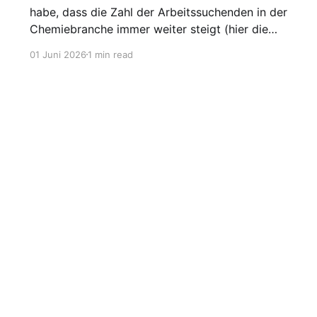
habe, dass die Zahl der Arbeitssuchenden in der
Chemiebranche immer weiter steigt (hier die
Grafik dazu), möchte ich heute einen Blick auf
01 Juni 2026
1 min read
den gesamten Arbeitsmarkt werfen. Laut
Agentur für Arbeit lag die Arbeitslosigkeit im
Mai bei 2,95 Millionen, was einer Quote von
Sign up