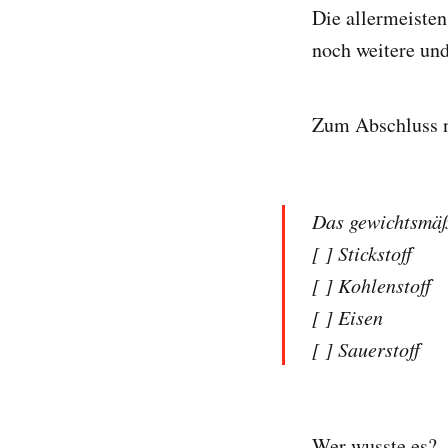
Die allermeisten
noch weitere un
Zum Abschluss n
Das gewichtsmäß
[ ] Stickstoff
[ ] Kohlenstoff
[ ] Eisen
[ ] Sauerstoff
Wer wusste es?