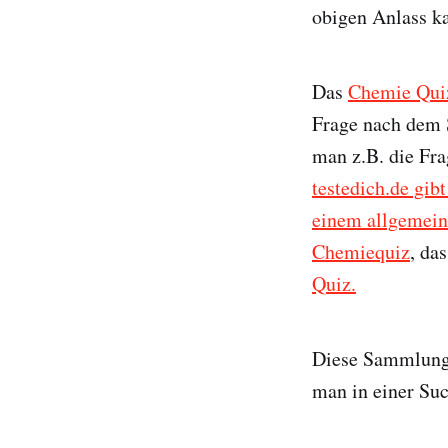
obigen Anlass k
Das
Chemie Quiz
Frage nach dem
man z.B. die Fra
testedich.de gib
einem allgemei
Chemiequiz
, da
Quiz.
Diese Sammlung i
man in einer S