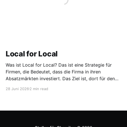
Local for Local
Was ist Local for Local? Das ist eine Strategie für
Firmen, die Bedeutet, dass die Firma in ihren
Absatzmärkten investiert. Das Ziel ist, dort für den
lokalen Markt zu produzieren, aber auch zu
28 Juni 2026
2 min read
entwickeln. Diese Strategie ist von Toyota bekannt,
das gezwungenermaßen früh in den USA
Fertigungswerke aufbauen musste. 1981