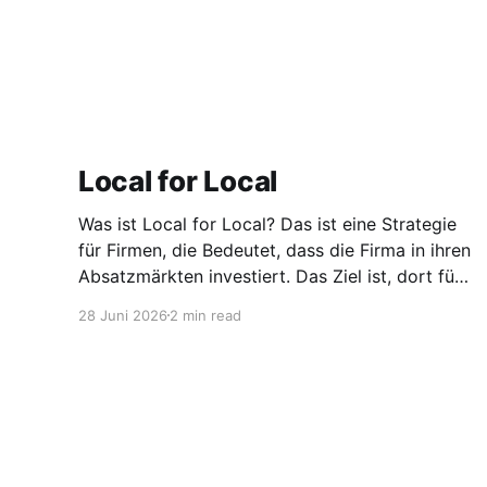
Local for Local
Was ist Local for Local? Das ist eine Strategie
für Firmen, die Bedeutet, dass die Firma in ihren
Absatzmärkten investiert. Das Ziel ist, dort für
den lokalen Markt zu produzieren, aber auch zu
28 Juni 2026
2 min read
entwickeln. Diese Strategie ist von Toyota
bekannt, das gezwungenermaßen früh in den
USA Fertigungswerke aufbauen musste. 1981