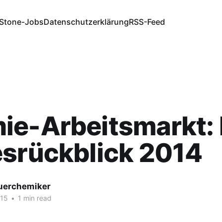
Stone-Jobs
Datenschutzerklärung
RSS-Feed
ie-Arbeitsmarkt: 
esrückblick 2014
fuerchemiker
015
•
1 min read