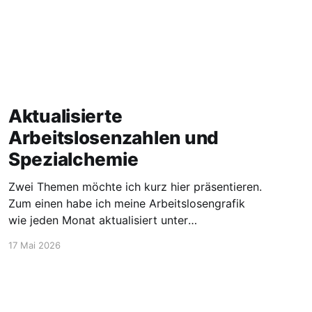
Aktualisierte
Arbeitslosenzahlen und
Spezialchemie
Zwei Themen möchte ich kurz hier präsentieren.
Zum einen habe ich meine Arbeitslosengrafik
wie jeden Monat aktualisiert unter
https://blog.stellen-fuer-
17 Mai 2026
chemiker.de/arbeitslose-chemiker/. Und die
Zahlen steigen wie zu erwarten weiter an. Mehr
Experten und insgesamt mehr Personen sind
arbeitssuchend. Dann möchte ich aber noch