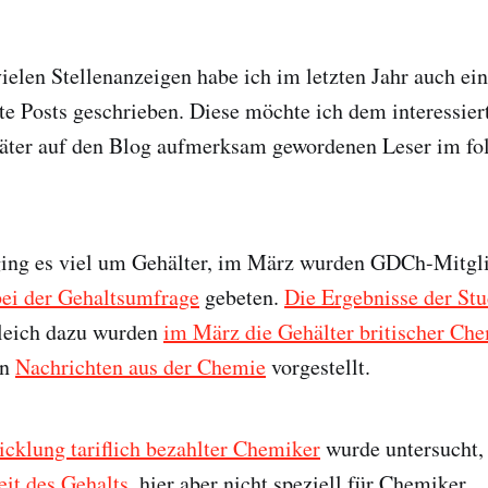
elen Stellenanzeigen habe ich im letzten Jahr auch ein
te Posts geschrieben. Diese möchte ich dem interessier
später auf den Blog aufmerksam gewordenen Leser im f
 ging es viel um Gehälter, im März wurden GDCh-Mitgl
bei der Gehaltsumfrage
gebeten.
Die Ergebnisse der Stu
gleich dazu wurden
im März die Gehälter britischer Ch
en
Nachrichten aus der Chemie
vorgestellt.
cklung tariflich bezahlter Chemiker
wurde untersucht,
it des Gehalts
, hier aber nicht speziell für Chemiker.