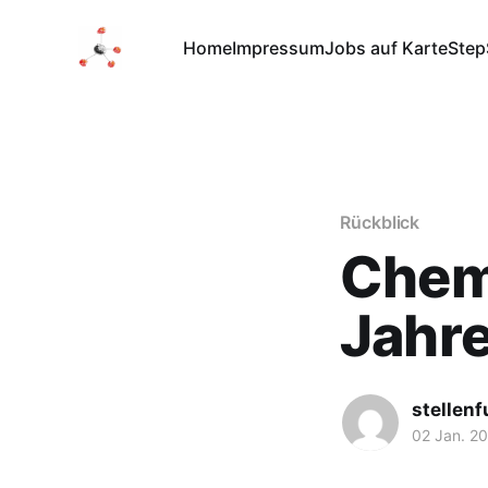
Home
Impressum
Jobs auf Karte
Step
Rückblick
Chem
Jahr
stellen
02 Jan. 2