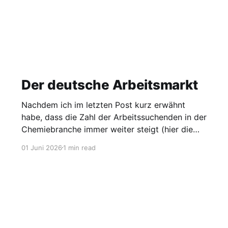
Der deutsche Arbeitsmarkt
Nachdem ich im letzten Post kurz erwähnt
habe, dass die Zahl der Arbeitssuchenden in der
Chemiebranche immer weiter steigt (hier die
Grafik dazu), möchte ich heute einen Blick auf
01 Juni 2026
1 min read
den gesamten Arbeitsmarkt werfen. Laut
Agentur für Arbeit lag die Arbeitslosigkeit im
Mai bei 2,95 Millionen, was einer Quote von