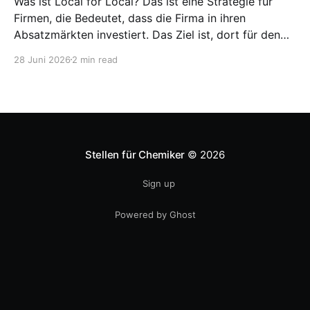
Was ist Local for Local? Das ist eine Strategie für
Firmen, die Bedeutet, dass die Firma in ihren
Absatzmärkten investiert. Das Ziel ist, dort für den
lokalen Markt zu produzieren, aber auch zu
28 Juni 2026
2 min read
entwickeln. Diese Strategie ist von Toyota bekannt,
das gezwungenermaßen früh in den USA
Fertigungswerke aufbauen musste. 1981
Stellen für Chemiker
© 2026
Sign up
Powered by Ghost