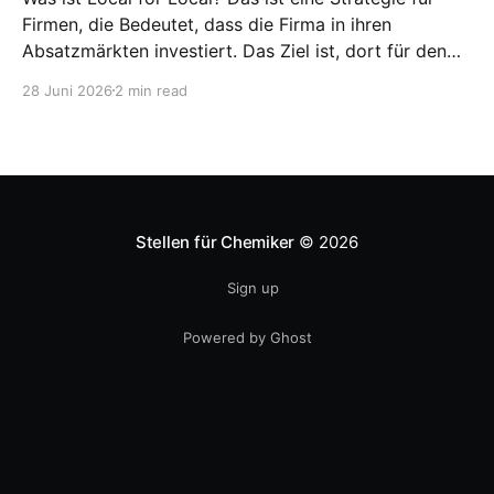
Firmen, die Bedeutet, dass die Firma in ihren
Absatzmärkten investiert. Das Ziel ist, dort für den
lokalen Markt zu produzieren, aber auch zu
28 Juni 2026
2 min read
entwickeln. Diese Strategie ist von Toyota bekannt,
das gezwungenermaßen früh in den USA
Fertigungswerke aufbauen musste. 1981
Stellen für Chemiker
© 2026
Sign up
Powered by Ghost