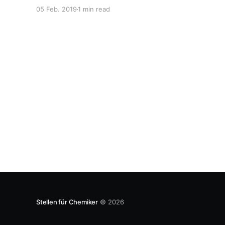
Learning, genauer Deep Learning und Big Data.
05 Feb. 2019
1 min read
Und ich frage mich, woher ein nicht-digitales
Unternehmen die ganzen Daten nehmen soll, die
für diese Art des Lernens und des
Erkenntnisgewinns wohl entscheidend
Stellen für Chemiker
© 2026