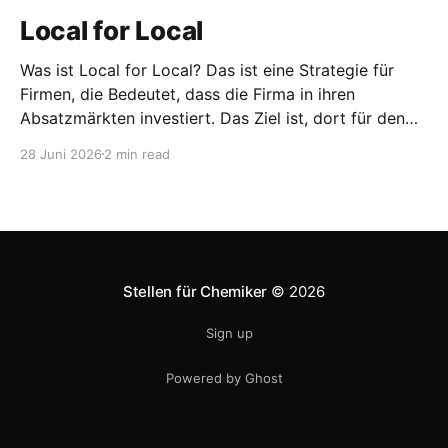
Local for Local
Was ist Local for Local? Das ist eine Strategie für
Firmen, die Bedeutet, dass die Firma in ihren
Absatzmärkten investiert. Das Ziel ist, dort für den
lokalen Markt zu produzieren, aber auch zu
28 Juni 2026
2 min read
entwickeln. Diese Strategie ist von Toyota bekannt,
das gezwungenermaßen früh in den USA
Fertigungswerke aufbauen musste. 1981
Stellen für Chemiker
© 2026
Sign up
Powered by Ghost