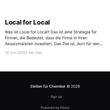
Local for Local
Was ist Local for Local? Das ist eine Strategie für
Firmen, die Bedeutet, dass die Firma in ihren
Absatzmärkten investiert. Das Ziel ist, dort für den
lokalen Markt zu produzieren, aber auch zu
28 Juni 2026
2 min read
entwickeln. Diese Strategie ist von Toyota bekannt,
das gezwungenermaßen früh in den USA
Fertigungswerke aufbauen musste. 1981
Stellen für Chemiker
© 2026
Sign up
Powered by Ghost