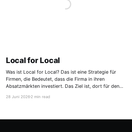
Local for Local
Was ist Local for Local? Das ist eine Strategie für
Firmen, die Bedeutet, dass die Firma in ihren
Absatzmärkten investiert. Das Ziel ist, dort für den
lokalen Markt zu produzieren, aber auch zu
28 Juni 2026
2 min read
entwickeln. Diese Strategie ist von Toyota bekannt,
das gezwungenermaßen früh in den USA
Fertigungswerke aufbauen musste. 1981