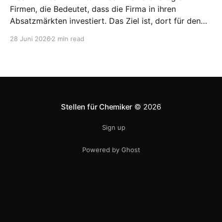
Firmen, die Bedeutet, dass die Firma in ihren
Absatzmärkten investiert. Das Ziel ist, dort für den
lokalen Markt zu produzieren, aber auch zu
28 Juni 2026
2 min read
entwickeln. Diese Strategie ist von Toyota bekannt,
das gezwungenermaßen früh in den USA
Fertigungswerke aufbauen musste. 1981
Stellen für Chemiker
© 2026
Sign up
Powered by Ghost