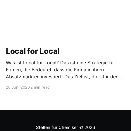
Local for Local
Was ist Local for Local? Das ist eine Strategie für
Firmen, die Bedeutet, dass die Firma in ihren
Absatzmärkten investiert. Das Ziel ist, dort für den
lokalen Markt zu produzieren, aber auch zu
28 Juni 2026
2 min read
entwickeln. Diese Strategie ist von Toyota bekannt,
das gezwungenermaßen früh in den USA
Fertigungswerke aufbauen musste. 1981
Stellen für Chemiker
© 2026