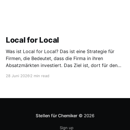
Local for Local
Was ist Local for Local? Das ist eine Strategie für
Firmen, die Bedeutet, dass die Firma in ihren
Absatzmärkten investiert. Das Ziel ist, dort für den
lokalen Markt zu produzieren, aber auch zu
28 Juni 2026
2 min read
entwickeln. Diese Strategie ist von Toyota bekannt,
das gezwungenermaßen früh in den USA
Fertigungswerke aufbauen musste. 1981
Stellen für Chemiker
© 2026
Sign up