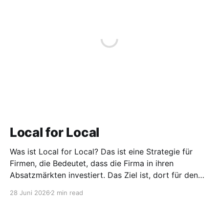
Local for Local
Was ist Local for Local? Das ist eine Strategie für
Firmen, die Bedeutet, dass die Firma in ihren
Absatzmärkten investiert. Das Ziel ist, dort für den
lokalen Markt zu produzieren, aber auch zu
28 Juni 2026
2 min read
entwickeln. Diese Strategie ist von Toyota bekannt,
das gezwungenermaßen früh in den USA