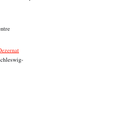
ntre
Dezernat
Schleswig-