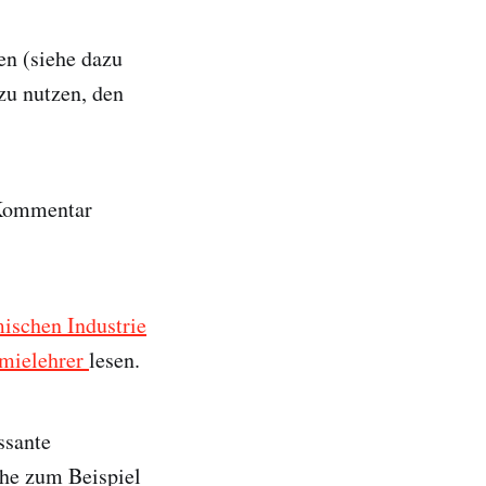
ten (siehe dazu
zu nutzen, den
 Kommentar
mischen Industrie
emielehrer
lesen.
ssante
che zum Beispiel