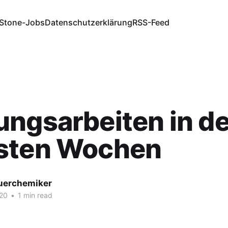
Stone-Jobs
Datenschutzerklärung
RSS-Feed
ngsarbeiten in d
sten Wochen
fuerchemiker
020
•
1 min read