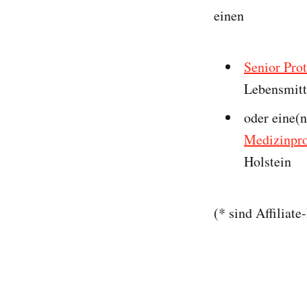
einen
Senior Prot
Lebensmit
oder eine(
Medizinpr
Holstein
(* sind Affiliat