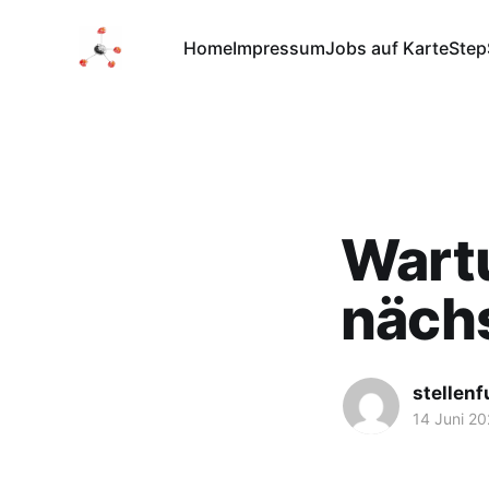
Home
Impressum
Jobs auf Karte
Step
Wartu
näch
stellen
14 Juni 2