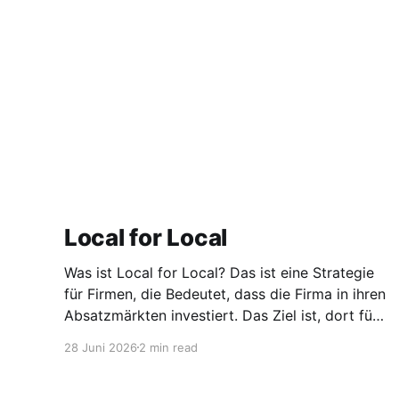
Local for Local
Was ist Local for Local? Das ist eine Strategie
für Firmen, die Bedeutet, dass die Firma in ihren
Absatzmärkten investiert. Das Ziel ist, dort für
den lokalen Markt zu produzieren, aber auch zu
28 Juni 2026
2 min read
entwickeln. Diese Strategie ist von Toyota
bekannt, das gezwungenermaßen früh in den