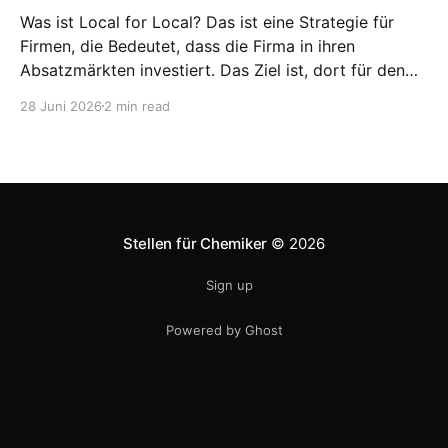
Was ist Local for Local? Das ist eine Strategie für
Firmen, die Bedeutet, dass die Firma in ihren
Absatzmärkten investiert. Das Ziel ist, dort für den
lokalen Markt zu produzieren, aber auch zu
28 Juni 2026
2 min read
entwickeln. Diese Strategie ist von Toyota bekannt,
das gezwungenermaßen früh in den USA
Fertigungswerke aufbauen musste. 1981
Stellen für Chemiker
© 2026
Sign up
Powered by Ghost