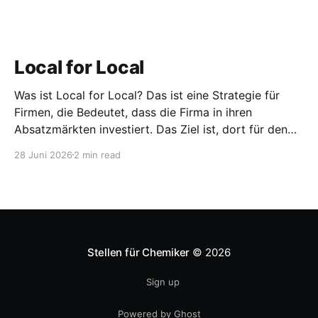
Local for Local
Was ist Local for Local? Das ist eine Strategie für
Firmen, die Bedeutet, dass die Firma in ihren
Absatzmärkten investiert. Das Ziel ist, dort für den
lokalen Markt zu produzieren, aber auch zu
28 Juni 2026
2 min read
entwickeln. Diese Strategie ist von Toyota bekannt,
das gezwungenermaßen früh in den USA
Fertigungswerke aufbauen musste. 1981
Stellen für Chemiker
© 2026
Sign up
Powered by Ghost