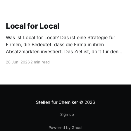
Local for Local
Was ist Local for Local? Das ist eine Strategie für
Firmen, die Bedeutet, dass die Firma in ihren
Absatzmärkten investiert. Das Ziel ist, dort für den
lokalen Markt zu produzieren, aber auch zu
28 Juni 2026
2 min read
entwickeln. Diese Strategie ist von Toyota bekannt,
das gezwungenermaßen früh in den USA
Fertigungswerke aufbauen musste. 1981
Stellen für Chemiker
© 2026
Sign up
Powered by Ghost