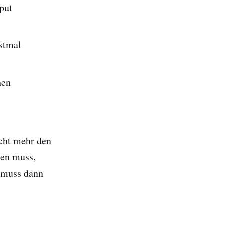
put
stmal
hen
icht mehr den
ten muss,
e muss dann