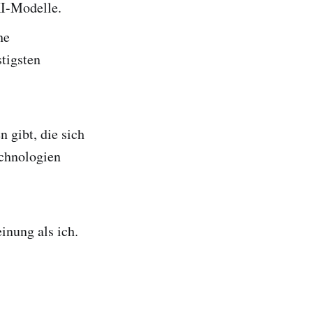
KI-Modelle.
he
stigsten
n gibt, die sich
echnologien
inung als ich.