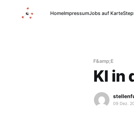
Home
Impressum
Jobs auf Karte
Step
F&amp;E
KI in
stellen
09 Dez. 2