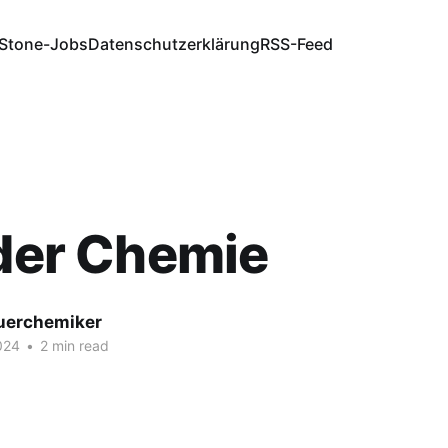
Stone-Jobs
Datenschutzerklärung
RSS-Feed
 der Chemie
fuerchemiker
024
•
2 min read