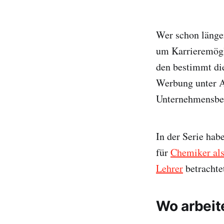
Wer schon länger
um Karrieremögl
den bestimmt die
Werbung unter A
Unternehmensber
In der Serie hab
für
Chemiker als
Lehrer
betrachte
Wo arbeit