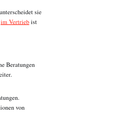
unterscheidet sie
,
im Vertrieb
ist
ene Beratungen
iter.
atungen.
tionen von