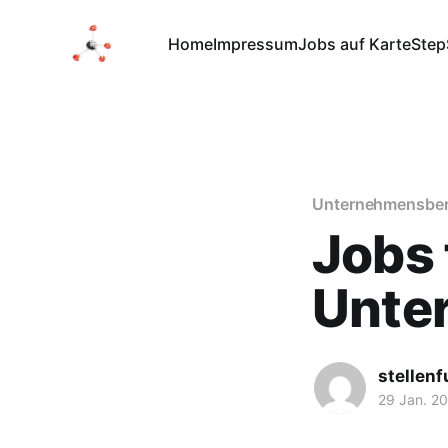
Home
Impressum
Jobs auf Karte
Step
Unternehmensbe
Jobs 
Unte
stellen
29 Jan. 2