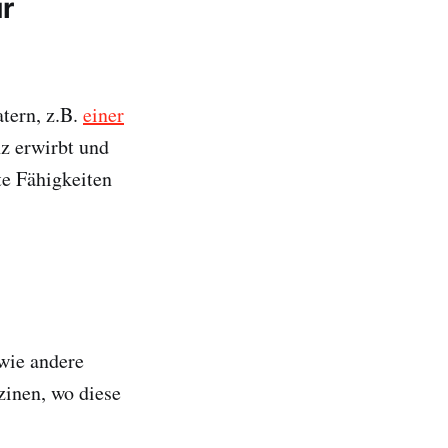
ür
atern, z.B.
einer
z erwirbt und
te Fähigkeiten
wie andere
zinen, wo diese