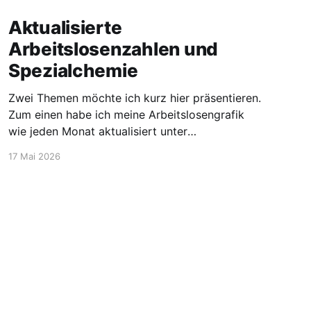
Aktualisierte
Arbeitslosenzahlen und
Spezialchemie
Zwei Themen möchte ich kurz hier präsentieren.
Zum einen habe ich meine Arbeitslosengrafik
wie jeden Monat aktualisiert unter
https://blog.stellen-fuer-
17 Mai 2026
chemiker.de/arbeitslose-chemiker/. Und die
Zahlen steigen wie zu erwarten weiter an. Mehr
Experten und insgesamt mehr Personen sind
arbeitssuchend. Dann möchte ich aber noch
den Blick auf etwas positivere