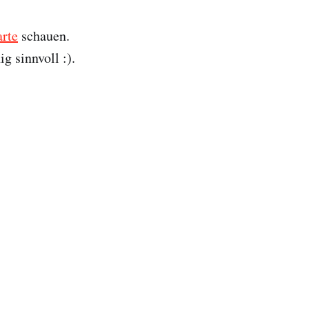
rte
schauen.
 sinnvoll :).