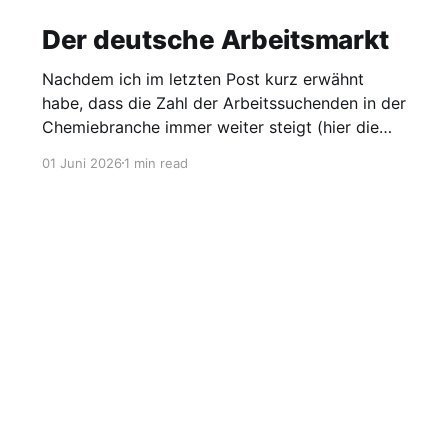
Der deutsche Arbeitsmarkt
Nachdem ich im letzten Post kurz erwähnt
habe, dass die Zahl der Arbeitssuchenden in der
Chemiebranche immer weiter steigt (hier die
Grafik dazu), möchte ich heute einen Blick auf
01 Juni 2026
1 min read
den gesamten Arbeitsmarkt werfen. Laut
Agentur für Arbeit lag die Arbeitslosigkeit im
Mai bei 2,95 Millionen, was einer Quote von