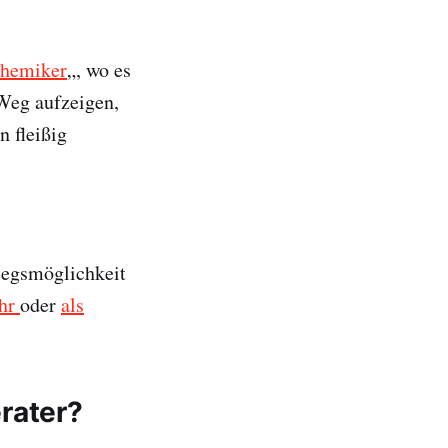
Chemiker
„, wo es
Weg aufzeigen,
 fleißig
iegsmöglichkeit
ehr
oder
als
rater?