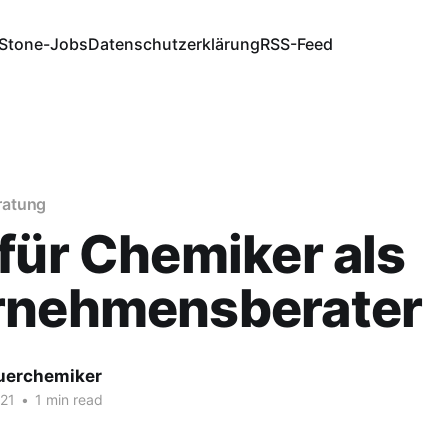
Stone-Jobs
Datenschutzerklärung
RSS-Feed
ratung
für Chemiker als
rnehmensberater
fuerchemiker
021
•
1 min read