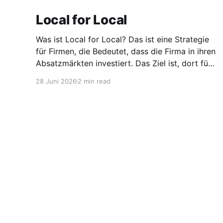
Local for Local
Was ist Local for Local? Das ist eine Strategie
für Firmen, die Bedeutet, dass die Firma in ihren
Absatzmärkten investiert. Das Ziel ist, dort für
den lokalen Markt zu produzieren, aber auch zu
28 Juni 2026
2 min read
entwickeln. Diese Strategie ist von Toyota
bekannt, das gezwungenermaßen früh in den
USA Fertigungswerke aufbauen musste. 1981