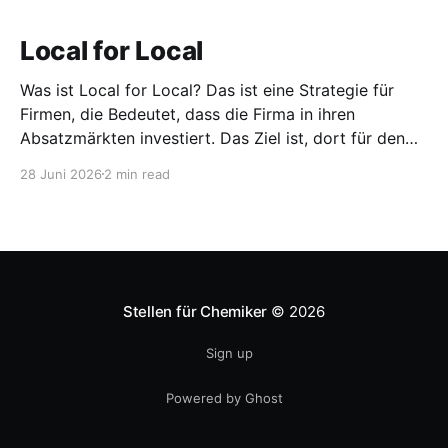
Local for Local
Was ist Local for Local? Das ist eine Strategie für
Firmen, die Bedeutet, dass die Firma in ihren
Absatzmärkten investiert. Das Ziel ist, dort für den
lokalen Markt zu produzieren, aber auch zu
28 Juni 2026
2 min read
entwickeln. Diese Strategie ist von Toyota bekannt,
das gezwungenermaßen früh in den USA
Fertigungswerke aufbauen musste. 1981
Stellen für Chemiker
© 2026
Sign up
Powered by Ghost