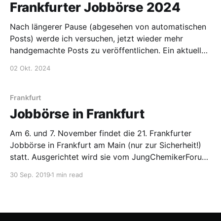
Frankfurter Jobbörse 2024
Nach längerer Pause (abgesehen von automatischen
Posts) werde ich versuchen, jetzt wieder mehr
handgemachte Posts zu veröffentlichen. Ein aktueller
Anlass ist die 24. Frankfurter Jobbörse vom 6. bis
02 Okt. 2024
7.11.2024 in Frankfurt am Main. Sie richtet sich
explizit an Naturwissenschaftler:innen und erlaubt es
diesen, mit Vertreter:innen von
Frankfurt
Jobbörse in Frankfurt
Am 6. und 7. November findet die 21. Frankfurter
Jobbörse in Frankfurt am Main (nur zur Sicherheit!)
statt. Ausgerichtet wird sie vom JungChemikerForum
Frankfurt am Main. Der erste Tag ist Workshoptag,
30 Sep. 2019
1 min read
der zweite dann der Messetag. In den Workshops
werden verschiedene Themen bearbeitet, vom
„Werben in eigener Sache“ über „den