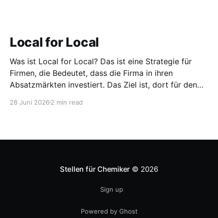
Local for Local
Was ist Local for Local? Das ist eine Strategie für
Firmen, die Bedeutet, dass die Firma in ihren
Absatzmärkten investiert. Das Ziel ist, dort für den
lokalen Markt zu produzieren, aber auch zu
28 Juni 2026
2 min read
entwickeln. Diese Strategie ist von Toyota bekannt,
das gezwungenermaßen früh in den USA
Fertigungswerke aufbauen musste. 1981
Stellen für Chemiker
© 2026
Sign up
Powered by Ghost