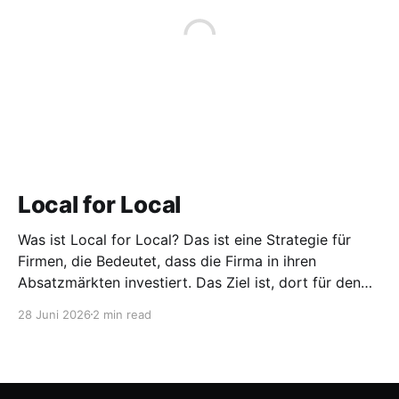
Local for Local
Was ist Local for Local? Das ist eine Strategie für
Firmen, die Bedeutet, dass die Firma in ihren
Absatzmärkten investiert. Das Ziel ist, dort für den
lokalen Markt zu produzieren, aber auch zu
28 Juni 2026
2 min read
entwickeln. Diese Strategie ist von Toyota bekannt,
das gezwungenermaßen früh in den USA
Fertigungswerke aufbauen musste. 1981