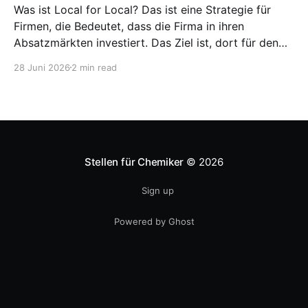
Was ist Local for Local? Das ist eine Strategie für
Firmen, die Bedeutet, dass die Firma in ihren
Absatzmärkten investiert. Das Ziel ist, dort für den
lokalen Markt zu produzieren, aber auch zu
28 Juni 2026
2 min read
entwickeln. Diese Strategie ist von Toyota bekannt,
das gezwungenermaßen früh in den USA
Fertigungswerke aufbauen musste. 1981
Stellen für Chemiker
© 2026
Sign up
Powered by Ghost