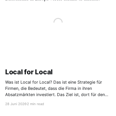
Local for Local
Was ist Local for Local? Das ist eine Strategie für
Firmen, die Bedeutet, dass die Firma in ihren
Absatzmärkten investiert. Das Ziel ist, dort für den
lokalen Markt zu produzieren, aber auch zu
28 Juni 2026
2 min read
entwickeln. Diese Strategie ist von Toyota bekannt,
das gezwungenermaßen früh in den USA