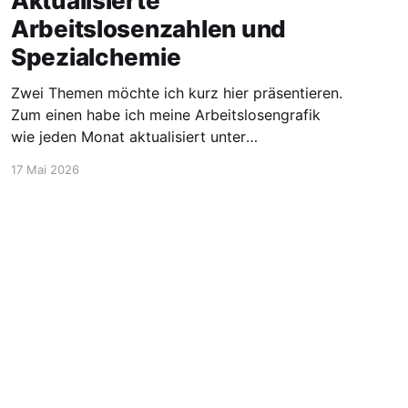
Aktualisierte
Arbeitslosenzahlen und
Spezialchemie
Zwei Themen möchte ich kurz hier präsentieren.
Zum einen habe ich meine Arbeitslosengrafik
wie jeden Monat aktualisiert unter
https://blog.stellen-fuer-
17 Mai 2026
chemiker.de/arbeitslose-chemiker/. Und die
Zahlen steigen wie zu erwarten weiter an. Mehr
Experten und insgesamt mehr Personen sind
arbeitssuchend. Dann möchte ich aber noch
den Blick auf etwas positivere
Powered by Ghost