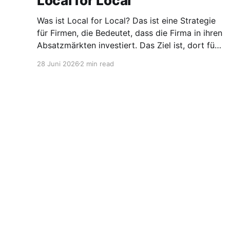
Local for Local
Was ist Local for Local? Das ist eine Strategie
für Firmen, die Bedeutet, dass die Firma in ihren
Absatzmärkten investiert. Das Ziel ist, dort für
den lokalen Markt zu produzieren, aber auch zu
28 Juni 2026
2 min read
entwickeln. Diese Strategie ist von Toyota
bekannt, das gezwungenermaßen früh in den
USA Fertigungswerke aufbauen musste. 1981
Stellen für Chemiker
© 2026