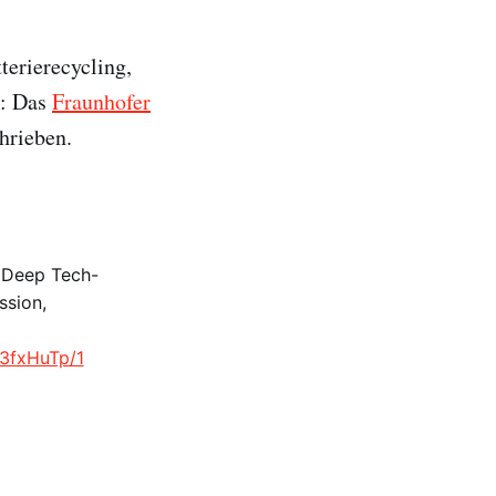
terierecycling,
l: Das
Fraunhofer
hrieben.
n Deep Tech-
ssion,
03fxHuTp/1