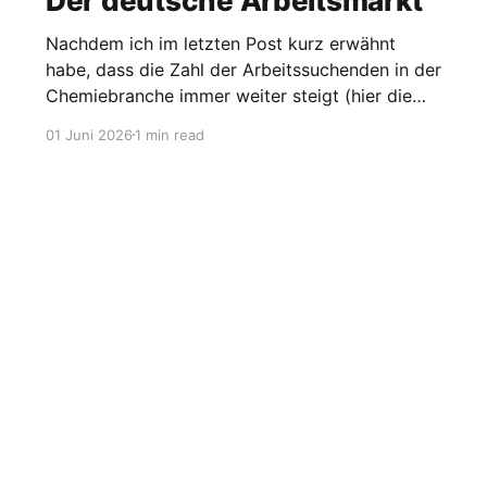
Der deutsche Arbeitsmarkt
Nachdem ich im letzten Post kurz erwähnt
habe, dass die Zahl der Arbeitssuchenden in der
Chemiebranche immer weiter steigt (hier die
Grafik dazu), möchte ich heute einen Blick auf
01 Juni 2026
1 min read
den gesamten Arbeitsmarkt werfen. Laut
Agentur für Arbeit lag die Arbeitslosigkeit im
Mai bei 2,95 Millionen, was einer Quote von
Sign up