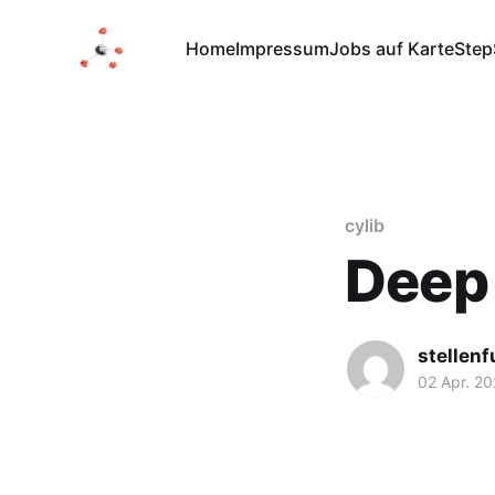
Home
Impressum
Jobs auf Karte
Step
cylib
Deep
stellen
02 Apr. 2