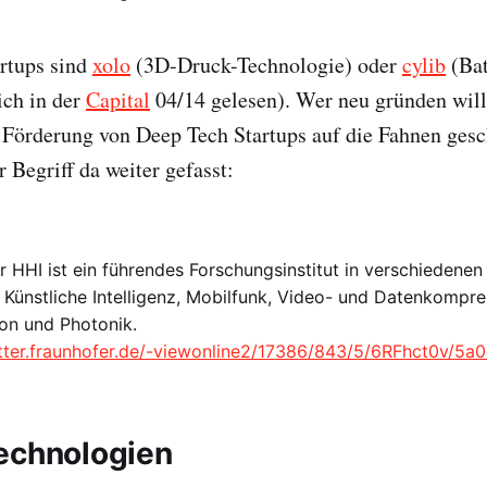
artups sind
xolo
(3D-Druck-Technologie) oder
cylib
(Bat
ich in der
Capital
04/14 gelesen). Wer neu gründen wil
 Förderung von Deep Tech Startups auf die Fahnen gesc
r Begriff da weiter gefasst:
 HHI ist ein führendes Forschungsinstitut in verschiedene
 Künstliche Intelligenz, Mobilfunk, Video- und Datenkompre
on und Photonik.
etter.fraunhofer.de/-viewonline2/17386/843/5/6RFhct0v/5a
echnologien