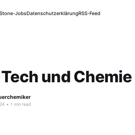
Stone-Jobs
Datenschutzerklärung
RSS-Feed
 Tech und Chemie
fuerchemiker
024
•
1 min read