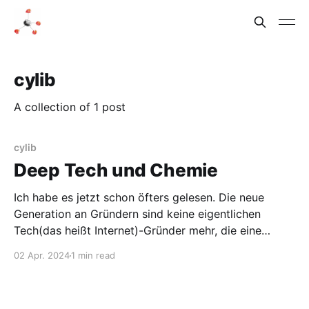
cylib
A collection of 1 post
cylib
Deep Tech und Chemie
Ich habe es jetzt schon öfters gelesen. Die neue
Generation an Gründern sind keine eigentlichen
Tech(das heißt Internet)-Gründer mehr, die eine
Plattformökonomie haben wollen und Wachstum um
02 Apr. 2024
1 min read
jeden Preis, um dann Werbung verkaufen zu können.
Zugegeben, das ist etwas überspitzt. Das Stichwort
ist Deep-Tech. Jetzt werden „reale“ Probleme