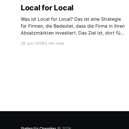
Local for Local
Was ist Local for Local? Das ist eine Strategie
für Firmen, die Bedeutet, dass die Firma in ihren
Absatzmärkten investiert. Das Ziel ist, dort für
den lokalen Markt zu produzieren, aber auch zu
28 Juni 2026
2 min read
entwickeln. Diese Strategie ist von Toyota
bekannt, das gezwungenermaßen früh in den
USA Fertigungswerke aufbauen musste. 1981
Stellen für Chemiker
© 2026