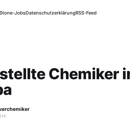
Stone-Jobs
Datenschutzerklärung
RSS-Feed
tellte Chemiker i
pa
fuerchemiker
014