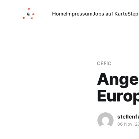
Home
Impressum
Jobs auf Karte
Step
CEFIC
Anges
Euro
stellen
06 Nov. 2