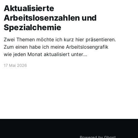
Aktualisierte
Arbeitslosenzahlen und
Spezialchemie
Zwei Themen möchte ich kurz hier präsentieren.
Zum einen habe ich meine Arbeitslosengrafik
wie jeden Monat aktualisiert unter
https://blog.stellen-fuer-
17 Mai 2026
chemiker.de/arbeitslose-chemiker/. Und die
Zahlen steigen wie zu erwarten weiter an. Mehr
Experten und insgesamt mehr Personen sind
arbeitssuchend. Dann möchte ich aber noch
den Blick auf etwas positivere
Powered by Ghost