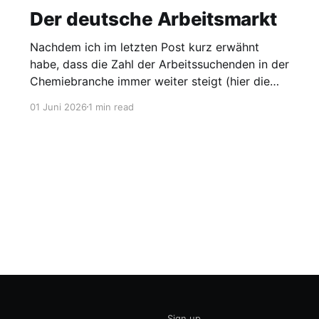
Der deutsche Arbeitsmarkt
Nachdem ich im letzten Post kurz erwähnt
habe, dass die Zahl der Arbeitssuchenden in der
Chemiebranche immer weiter steigt (hier die
Grafik dazu), möchte ich heute einen Blick auf
01 Juni 2026
1 min read
den gesamten Arbeitsmarkt werfen. Laut
Agentur für Arbeit lag die Arbeitslosigkeit im
Mai bei 2,95 Millionen, was einer Quote von
Sign up