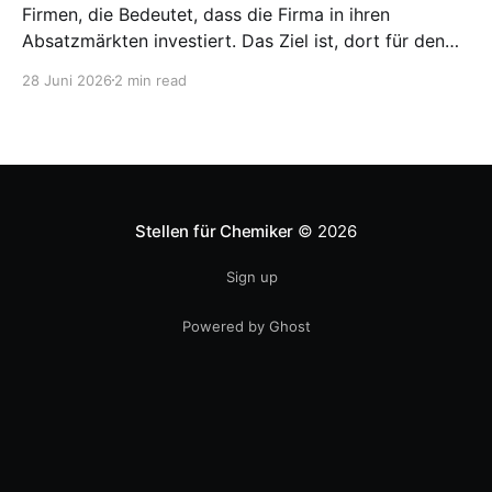
Firmen, die Bedeutet, dass die Firma in ihren
Absatzmärkten investiert. Das Ziel ist, dort für den
lokalen Markt zu produzieren, aber auch zu
28 Juni 2026
2 min read
entwickeln. Diese Strategie ist von Toyota bekannt,
das gezwungenermaßen früh in den USA
Fertigungswerke aufbauen musste. 1981
Stellen für Chemiker
© 2026
Sign up
Powered by Ghost