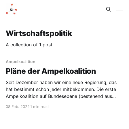
Wirtschaftspolitik
A collection of 1 post
Ampelkoalition
Pläne der Ampelkoalition
Seit Dezember haben wir eine neue Regierung, das
hat bestimmt schon jeder mitbekommen. Die erste
Ampelkoalition auf Bundesebene (bestehend aus
SPD, FDP und Grünen) möchte für den Aufbruch
08 Feb. 2022
1 min read
stehen. Dem Koalitionsvertrag hat sie den Untertitel
„Bündnis für Freiheit, Gerechtigkeit und
Nachhaltigkeit“ gegeben. Die Wirtschaftspolitik der