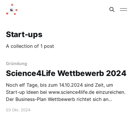
Start-ups
A collection of 1 post
Gründung
Science4Life Wettbewerb 2024
Noch elf Tage, bis zum 14.10.2024 sind Zeit, um
Start-up Ideen bei www.science4life.de einzureichen.
Der Business-Plan Wettbewerb richtet sich an
(zukünftige) Gründer aus den Bereichen Life
03 Okt. 2024
Sciences, Chemie und Energie. Wie ich und viele
andere schon öfters geschrieben haben, benötigen
wir in Deutschland mehr Start-ups, die