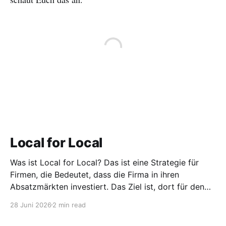
Local for Local
Was ist Local for Local? Das ist eine Strategie für
Firmen, die Bedeutet, dass die Firma in ihren
Absatzmärkten investiert. Das Ziel ist, dort für den
lokalen Markt zu produzieren, aber auch zu
28 Juni 2026
2 min read
entwickeln. Diese Strategie ist von Toyota bekannt,
das gezwungenermaßen früh in den USA