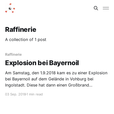
Raffinerie
A collection of 1 post
Raffinerie
Explosion bei Bayernoil
Am Samstag, den 1.9.2018 kam es zu einer Explosion
bei Bayernoil auf dem Gelände in Vohburg bei
Ingolstadt. Diese hat dann einen Großbrand
ausgelöst. Mindestens neun Mitarbeiter sind verletzt.
03 Sep. 2018
1 min read
Viele Anwohner wurden evakuiert. Die Ursache ist
noch unklar, jetzt soll das LKA ermitteln. Bayernoil
raffiniert Rohöl zu Benzin,