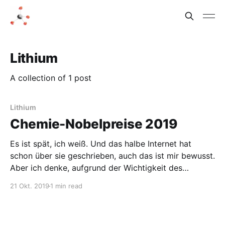
Lithium
A collection of 1 post
Lithium
Chemie-Nobelpreise 2019
Es ist spät, ich weiß. Und das halbe Internet hat
schon über sie geschrieben, auch das ist mir bewusst.
Aber ich denke, aufgrund der Wichtigkeit des
Ereignisses muss ich das Thema auch aufgreifen:
21 Okt. 2019
1 min read
Endlich hat John B. Goodenough den Nobelpreis
erhalten. Nachdem er jahrelang die inoffiziellen
Nominationslisten angeführt hat, wurden