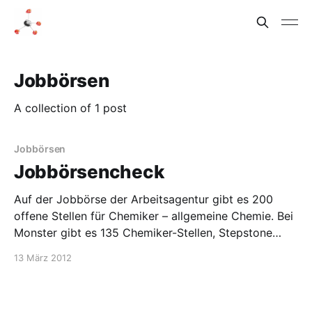
Jobbörsen
A collection of 1 post
Jobbörsen
Jobbörsencheck
Auf der Jobbörse der Arbeitsagentur gibt es 200
offene Stellen für Chemiker – allgemeine Chemie. Bei
Monster gibt es 135 Chemiker-Stellen, Stepstone
findet für “Dipl. Chemiker” 21 Stellen,
13 März 2012
für Chemiker/in sind es 1105 Stellen. Und auf
Indeed.de gibt es 693 Stellen für Chemiker, davon 39
“neue”. Leider werden viele