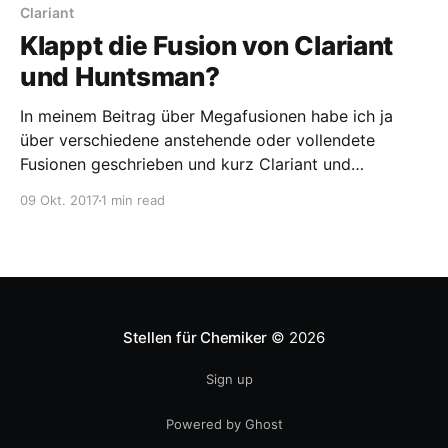
Jetzt ist die Frage,
Clariant
Klappt die Fusion von Clariant
und Huntsman?
In meinem Beitrag über Megafusionen habe ich ja
über verschiedene anstehende oder vollendete
Fusionen geschrieben und kurz Clariant und
Huntsman erwähnt. Die beiden Firmen möchten sich
09 Okt. 2017
1 min read
zusammenschließen, zuvor hat Huntsman noch einen
Teil der Geschäfte mit Pigmenten und Additiven
(Venator Materials) abgestoßen. Soweit ich weiß,
sind 22% von Venator Materials
Stellen für Chemiker
© 2026
Sign up
Powered by Ghost