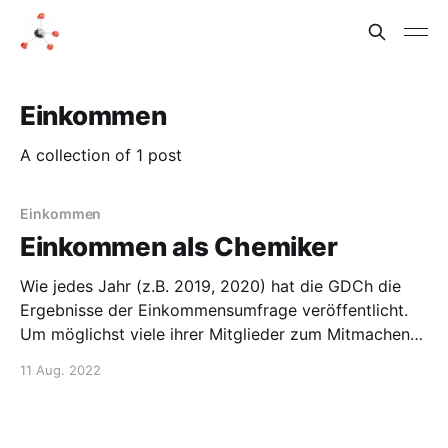
Einkommen
A collection of 1 post
Einkommen
Einkommen als Chemiker
Wie jedes Jahr (z.B. 2019, 2020) hat die GDCh die
Ergebnisse der Einkommensumfrage veröffentlicht.
Um möglichst viele ihrer Mitglieder zum Mitmachen
zu animieren, werden Ergebnisse aber nur denen zur
11 Aug. 2022
Verfügung gestellt, die bei der Umfrage mitgemacht
haben. Die GDCh veröffentlicht allerdings Daten zu
Einstiegsgehältern. Im Median waren diese im