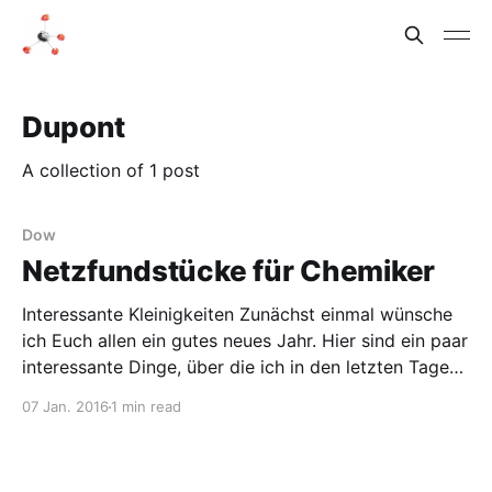
Dupont
A collection of 1 post
Dow
Netzfundstücke für Chemiker
Interessante Kleinigkeiten Zunächst einmal wünsche
ich Euch allen ein gutes neues Jahr. Hier sind ein paar
interessante Dinge, über die ich in den letzten Tagen
gestolpert bin: Das Orcid-System Um Publikationen
07 Jan. 2016
1 min read
besser zu den Autoren zuordnen zu können, und um
den Autoren einfacher zu ermöglichen, aktuelle
Publikationslisten in beliebigen Formaten