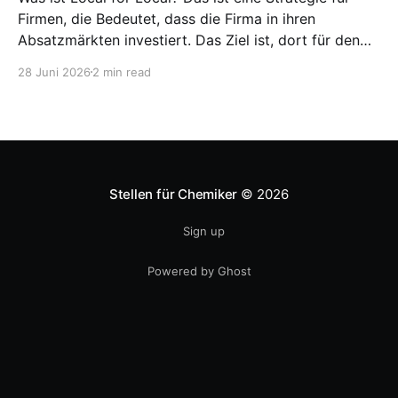
Firmen, die Bedeutet, dass die Firma in ihren
Absatzmärkten investiert. Das Ziel ist, dort für den
lokalen Markt zu produzieren, aber auch zu
28 Juni 2026
2 min read
entwickeln. Diese Strategie ist von Toyota bekannt,
das gezwungenermaßen früh in den USA
Fertigungswerke aufbauen musste. 1981
Stellen für Chemiker
© 2026
Sign up
Powered by Ghost