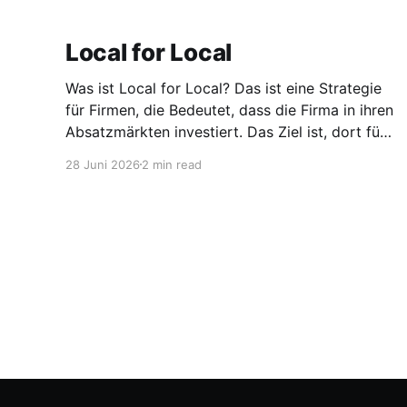
Local for Local
Was ist Local for Local? Das ist eine Strategie
für Firmen, die Bedeutet, dass die Firma in ihren
Absatzmärkten investiert. Das Ziel ist, dort für
den lokalen Markt zu produzieren, aber auch zu
28 Juni 2026
2 min read
entwickeln. Diese Strategie ist von Toyota
bekannt, das gezwungenermaßen früh in den
USA Fertigungswerke aufbauen musste. 1981