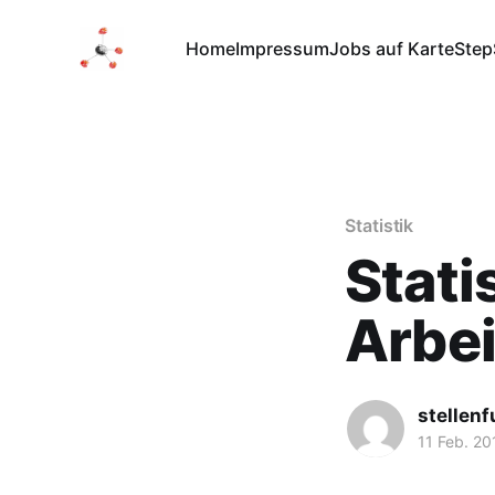
Home
Impressum
Jobs auf Karte
Step
Statistik
Stati
Arbei
stellen
11 Feb. 20