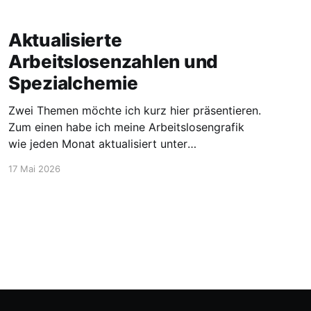
Aktualisierte
Arbeitslosenzahlen und
Spezialchemie
Zwei Themen möchte ich kurz hier präsentieren.
Zum einen habe ich meine Arbeitslosengrafik
wie jeden Monat aktualisiert unter
https://blog.stellen-fuer-
17 Mai 2026
chemiker.de/arbeitslose-chemiker/. Und die
Zahlen steigen wie zu erwarten weiter an. Mehr
Experten und insgesamt mehr Personen sind
arbeitssuchend. Dann möchte ich aber noch
den Blick auf etwas positivere