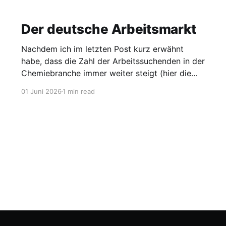
Der deutsche Arbeitsmarkt
Nachdem ich im letzten Post kurz erwähnt
habe, dass die Zahl der Arbeitssuchenden in der
Chemiebranche immer weiter steigt (hier die
Grafik dazu), möchte ich heute einen Blick auf
01 Juni 2026
1 min read
den gesamten Arbeitsmarkt werfen. Laut
Agentur für Arbeit lag die Arbeitslosigkeit im
Mai bei 2,95 Millionen, was einer Quote von