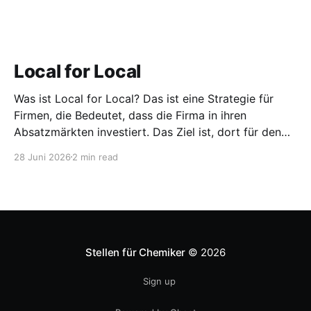
Local for Local
Was ist Local for Local? Das ist eine Strategie für
Firmen, die Bedeutet, dass die Firma in ihren
Absatzmärkten investiert. Das Ziel ist, dort für den
lokalen Markt zu produzieren, aber auch zu
28 Juni 2026
2 min read
entwickeln. Diese Strategie ist von Toyota bekannt,
das gezwungenermaßen früh in den USA
Fertigungswerke aufbauen musste. 1981
Stellen für Chemiker
© 2026
Sign up