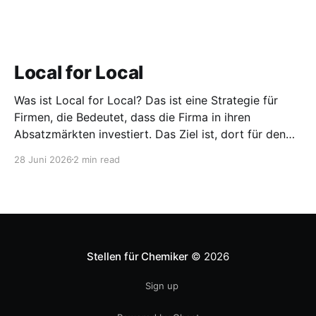
Local for Local
Was ist Local for Local? Das ist eine Strategie für
Firmen, die Bedeutet, dass die Firma in ihren
Absatzmärkten investiert. Das Ziel ist, dort für den
lokalen Markt zu produzieren, aber auch zu
28 Juni 2026
2 min read
entwickeln. Diese Strategie ist von Toyota bekannt,
das gezwungenermaßen früh in den USA
Fertigungswerke aufbauen musste. 1981
Stellen für Chemiker
© 2026
Sign up