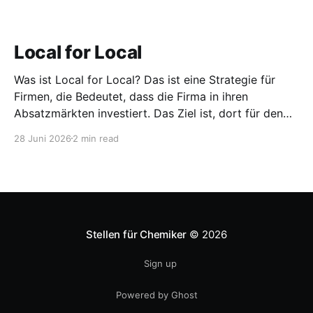
Local for Local
Was ist Local for Local? Das ist eine Strategie für
Firmen, die Bedeutet, dass die Firma in ihren
Absatzmärkten investiert. Das Ziel ist, dort für den
lokalen Markt zu produzieren, aber auch zu
28 Juni 2026
2 min read
entwickeln. Diese Strategie ist von Toyota bekannt,
das gezwungenermaßen früh in den USA
Fertigungswerke aufbauen musste. 1981
Stellen für Chemiker
© 2026
Sign up
Powered by Ghost