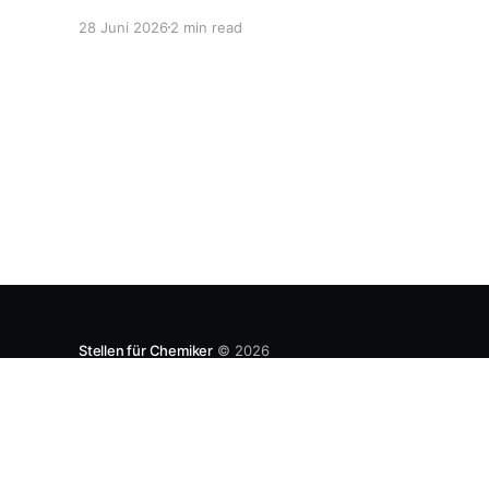
den lokalen Markt zu produzieren, aber auch zu
28 Juni 2026
2 min read
entwickeln. Diese Strategie ist von Toyota
bekannt, das gezwungenermaßen früh in den
USA Fertigungswerke aufbauen musste. 1981
Stellen für Chemiker
© 2026