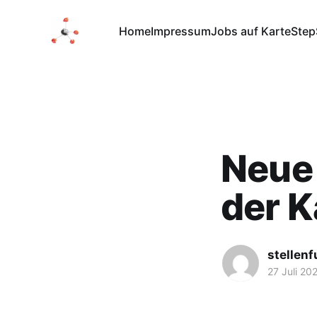
Home
Impressum
Jobs auf Karte
Step
Neue 
der K
stellen
27 Juli 20