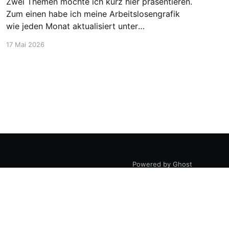
Zwei Themen möchte ich kurz hier präsentieren.
Zum einen habe ich meine Arbeitslosengrafik
wie jeden Monat aktualisiert unter
https://blog.stellen-fuer-
17 Mai 2026
chemiker.de/arbeitslose-chemiker/. Und die
Zahlen steigen wie zu erwarten weiter an. Mehr
Experten und insgesamt mehr Personen sind
arbeitssuchend. Dann möchte ich aber noch
den Blick auf etwas positivere
Powered by Ghost