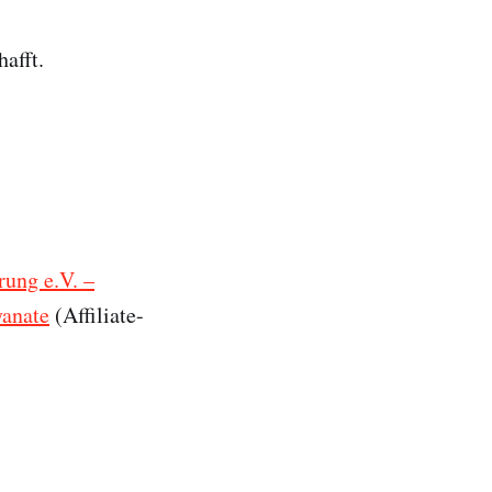
afft.
ung e.V. –
yanate
(Affiliate-