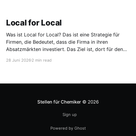
Local for Local
Was ist Local for Local? Das ist eine Strategie für
Firmen, die Bedeutet, dass die Firma in ihren
Absatzmärkten investiert. Das Ziel ist, dort für den
lokalen Markt zu produzieren, aber auch zu
28 Juni 2026
2 min read
entwickeln. Diese Strategie ist von Toyota bekannt,
das gezwungenermaßen früh in den USA
Fertigungswerke aufbauen musste. 1981
Stellen für Chemiker
© 2026
Sign up
Powered by Ghost