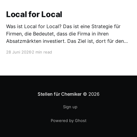
Local for Local
Was ist Local for Local? Das ist eine Strategie für
Firmen, die Bedeutet, dass die Firma in ihren
Absatzmärkten investiert. Das Ziel ist, dort für den
lokalen Markt zu produzieren, aber auch zu
28 Juni 2026
2 min read
entwickeln. Diese Strategie ist von Toyota bekannt,
das gezwungenermaßen früh in den USA
Fertigungswerke aufbauen musste. 1981
Stellen für Chemiker
© 2026
Sign up
Powered by Ghost