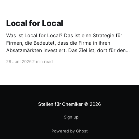
Local for Local
Was ist Local for Local? Das ist eine Strategie für
Firmen, die Bedeutet, dass die Firma in ihren
Absatzmärkten investiert. Das Ziel ist, dort für den
lokalen Markt zu produzieren, aber auch zu
28 Juni 2026
2 min read
entwickeln. Diese Strategie ist von Toyota bekannt,
das gezwungenermaßen früh in den USA
Fertigungswerke aufbauen musste. 1981
Stellen für Chemiker
© 2026
Sign up
Powered by Ghost