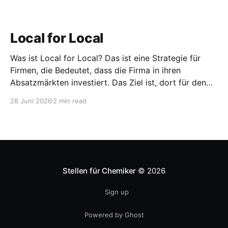
Local for Local
Was ist Local for Local? Das ist eine Strategie für
Firmen, die Bedeutet, dass die Firma in ihren
Absatzmärkten investiert. Das Ziel ist, dort für den
lokalen Markt zu produzieren, aber auch zu
28 Juni 2026
2 min read
entwickeln. Diese Strategie ist von Toyota bekannt,
das gezwungenermaßen früh in den USA
Fertigungswerke aufbauen musste. 1981
Stellen für Chemiker
© 2026
Sign up
Powered by Ghost